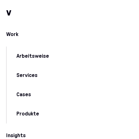
Zum Inhalt
Zu unseren Kommunikationskanälen
v
Work
Arbeitsweise
Services
Cases
Produkte
Insights