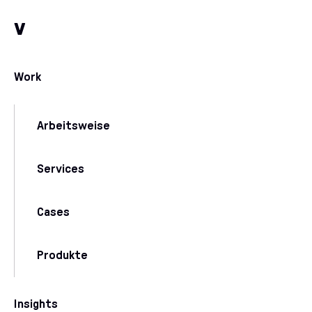
Zum Inhalt
Zu unseren Kommunikationskanälen
v
Work
Arbeitsweise
Services
Cases
Produkte
Insights