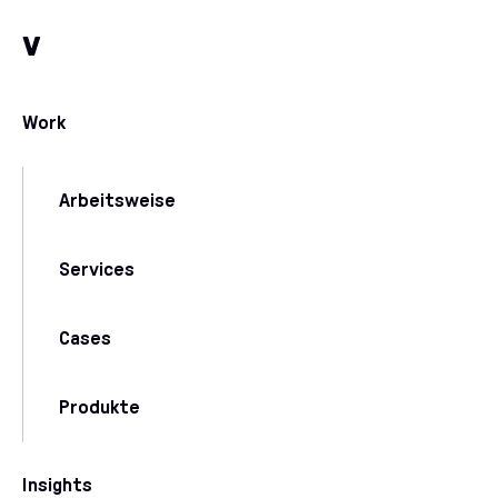
Zum Inhalt
Zu unseren Kommunikationskanälen
v
Work
Arbeitsweise
Services
Cases
Produkte
Insights