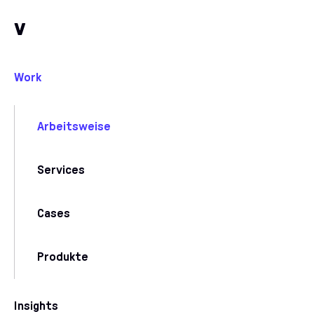
Zum Inhalt
Zu unseren Kommunikationskanälen
v
Work
Arbeitsweise
Services
Cases
Produkte
Insights