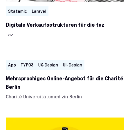
Statamic
Laravel
Digitale Verkaufsstrukturen für die taz
Kunde/Kundin:
taz
Kategorien:
App
TYPO3
UX-Design
UI-Design
Mehrsprachiges Online-Angebot für die Charité
Berlin
Kunde/Kundin:
Charité Universitätsmedizin Berlin
Kategorien: