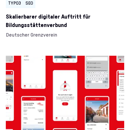
TYPO3
SEO
Skalierbarer digitaler Auftritt für
Bildungsstättenverbund
Kunde/Kundin:
Deutscher Grenzverein
Kategorien: