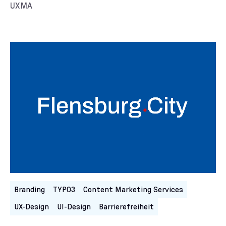
Kunde/Kundin:
UXMA
Kategorien:
Branding
TYPO3
Content Marketing Services
UX-Design
UI-Design
Barrierefreiheit