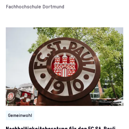
Kunde/Kundin:
Fachhochschule Dortmund
Kategorien:
Gemeinwohl