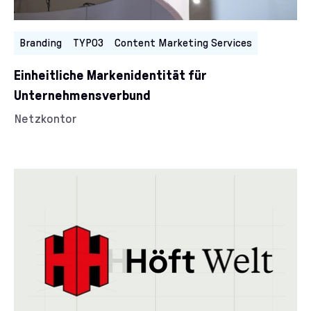
Branding
TYPO3
Content Marketing Services
Einheitliche Markenidentität für
Unternehmensverbund
Kunde/Kundin:
Netzkontor
Kategorien: