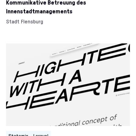
Kommunikative Betreuung des
Innenstadtmanagements
Kunde/Kundin:
Stadt Flensburg
Kategorien:
Statamic
Laravel