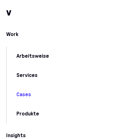
Zum Inhalt
Zu unseren Kommunikationskanälen
v
Work
Arbeitsweise
Services
Cases
Produkte
Insights