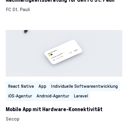
Nachhaltigkeitsberatung für den FC St. Pauli
Kunde/Kundin:
FC St. Pauli
Kategorien:
React Native
App
Individuelle Softwareentwicklung
iOS-Agentur
Android-Agentur
Laravel
Mobile App mit Hardware-Konnektivität
Kunde/Kundin:
Secop