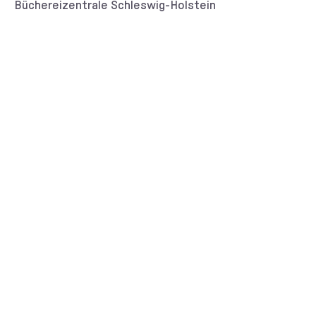
Kunde/Kundin:
Büchereizentrale Schleswig-Holstein