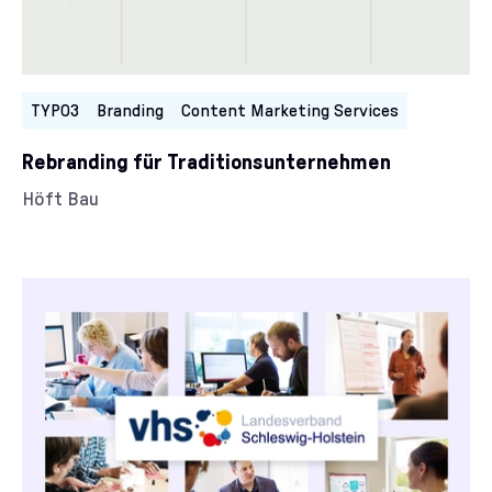
TYPO3
Branding
Content Marketing Services
Rebranding für Traditionsunternehmen
Kunde/Kundin:
Höft Bau