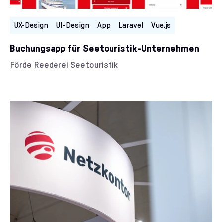
UX-Design
UI-Design
App
Laravel
Vue.js
Buchungsapp für Seetouristik-Unternehmen
Kunde/Kundin:
Förde Reederei Seetouristik
Kategorien: