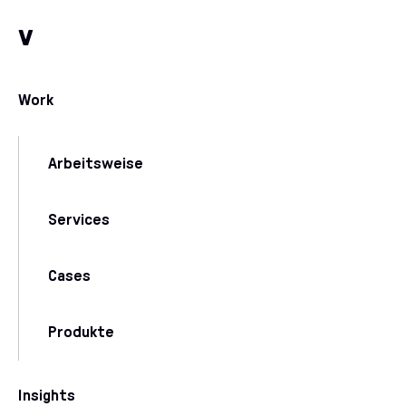
Zum Inhalt
Zu unseren Kommunikationskanälen
v
Work
Arbeitsweise
Services
Cases
Produkte
Insights