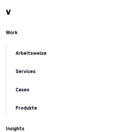
Zum Inhalt
Zu unseren Kommunikationskanälen
v
Work
Arbeitsweise
Services
Cases
Produkte
Insights