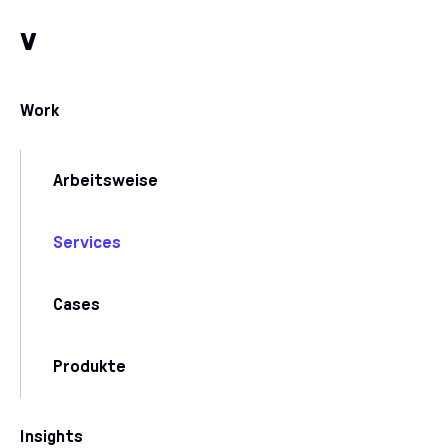
Zum Inhalt
Zu unseren Kommunikationskanälen
v
Work
Arbeitsweise
Services
Cases
Produkte
Insights