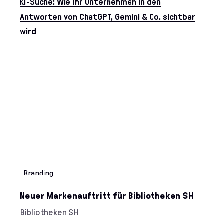
KI-Suche: Wie Ihr Unternehmen in den
Antworten von ChatGPT, Gemini & Co. sichtbar
wird
Cases aus dem Bereich 
Kategorien:
Branding
Neuer Markenauftritt für Bibliotheken SH
Kunde/Kundin:
Bibliotheken SH