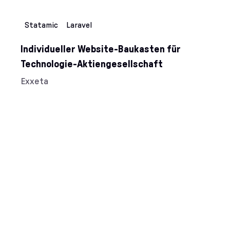
Statamic
Laravel
Individueller Website-Baukasten für
Technologie-Aktiengesellschaft
Kunde/Kundin:
Exxeta
Kategorien: