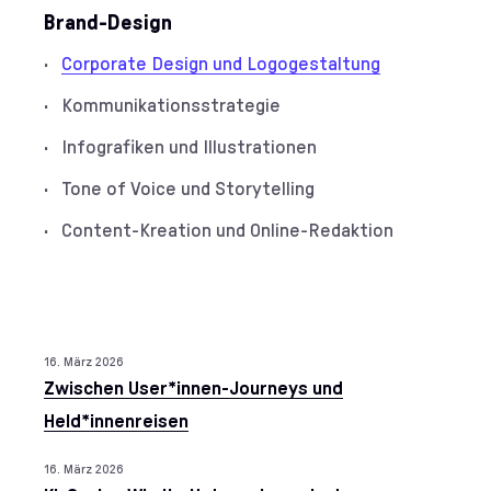
Brand-Design
Corporate Design und Logogestaltung
Kommunikationsstrategie
Infografiken und Illustrationen
Tone of Voice und Storytelling
Content-Kreation und Online-Redaktion
16. März 2026
Insights aus dem Berei
Zwischen User*innen-Journeys und
Held*innenreisen
16. März 2026