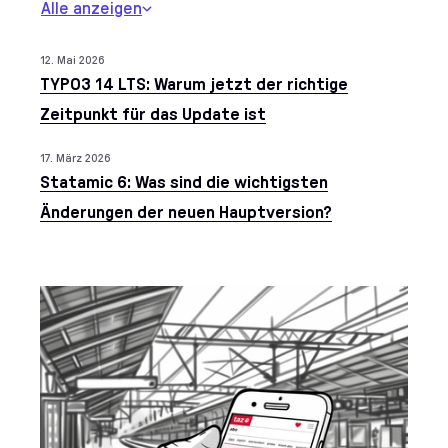
Alle anzeigen
Blade
CSS
devenv
Docker
12. Mai 2026
Insights aus dem Berei
Docker Compose
Elixir
Extbase
TYPO3 14 LTS: Warum jetzt der richtige
Fluid
Git
GitHub
GitHub Actions
Zeitpunkt für das Update ist
GitLab
GitLab CI
HTML
Inertia.js
17. März 2026
JavaScript
Laravel
Laravel Livewire
Statamic 6: Was sind die wichtigsten
Laravel Nova
LDAP
Meilisearch
Änderungen der neuen Hauptversion?
MySQL
nginx
npm
OpenAPI
Cases aus dem Bereich
Phoenix
Phoenix LiveView
PHP
Kategorien:
PHPUnit
PostgreSQL
React
React Native
REST API
Sass
Solr
SSO
Statamic
Tailwind CSS
Terraform
TypeScript
Typesense