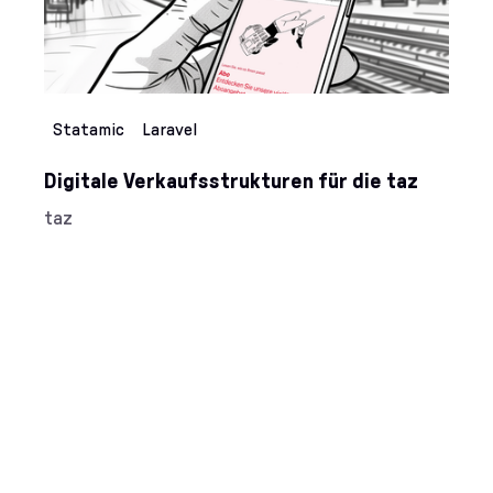
TYPO3
Vite
Vue.js
Web Components
webpack
Statamic
Laravel
Digitale Verkaufsstrukturen für die taz
Kunde/Kundin:
taz
Kategorien: