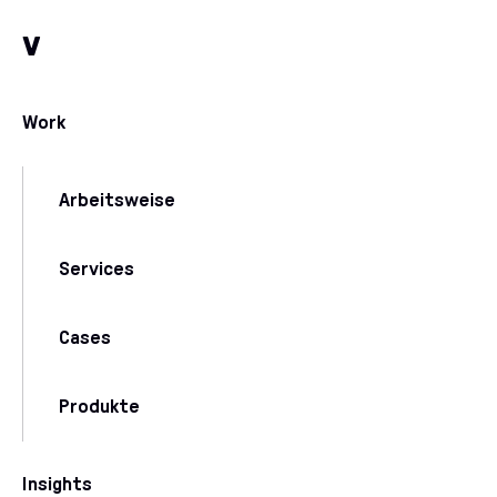
Zum Inhalt
Zu unseren Kommunikationskanälen
v
Work
Arbeitsweise
Services
Cases
Produkte
Insights