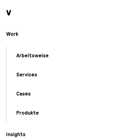
Zum Inhalt
Zu unseren Kommunikationskanälen
v
Work
Arbeitsweise
Services
Cases
Produkte
Insights