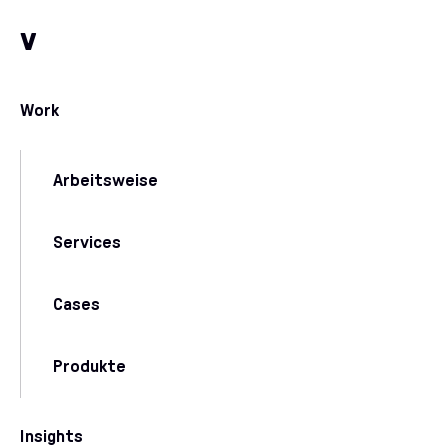
Zum Inhalt
Zu unseren Kommunikationskanälen
v
Work
Arbeitsweise
Services
Cases
Produkte
Insights