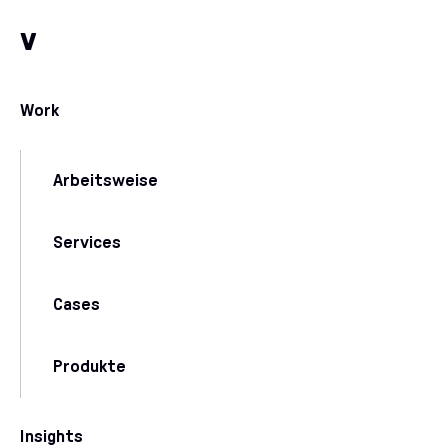
Zum Inhalt
Zu unseren Kommunikationskanälen
v
Work
Arbeitsweise
Services
Cases
Produkte
Insights