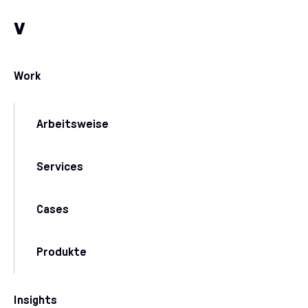
Zum Inhalt
Zu unseren Kommunikationskanälen
v
Work
Arbeitsweise
Services
Cases
Produkte
Insights