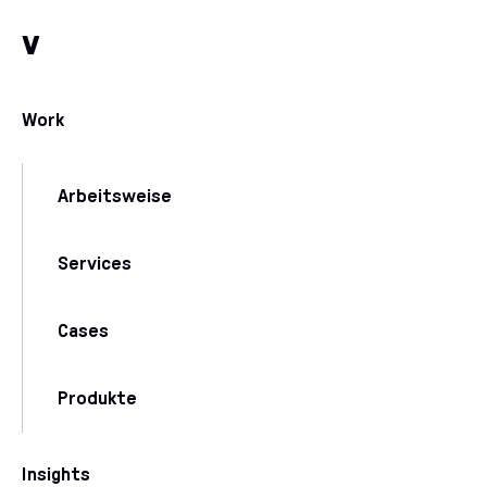
Zum Inhalt
Zu unseren Kommunikationskanälen
v
Work
Arbeitsweise
Services
Cases
Produkte
Insights