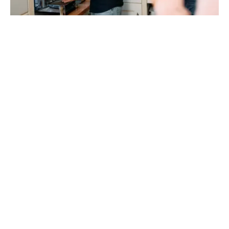
Ihre Agentur für Content
Marketing
Um die Aufmerksamkeit potenzieller Kund*innen auf
sich zu ziehen und sie nachhaltig zu fesseln, muss
ein Unternehmen eine emotionale Verbindung