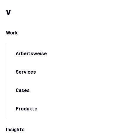
Zum Inhalt
Zu unseren Kommunikationskanälen
v
Work
Arbeitsweise
Services
Cases
Produkte
Insights