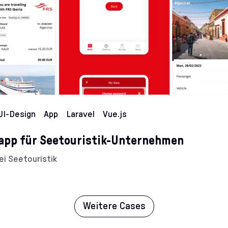
UI-Design
App
Laravel
Vue.js
pp für Seetouristik-Unternehmen
i Seetouristik
de/Kundin:
Weitere Cases