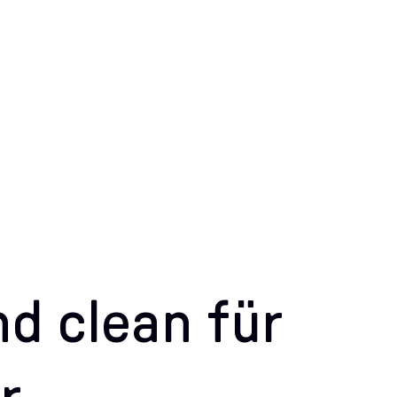
nd clean
für