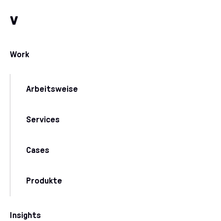
Zum Inhalt
Zu unseren Kommunikationskanälen
v
Work
Arbeitsweise
Services
Cases
Produkte
Insights