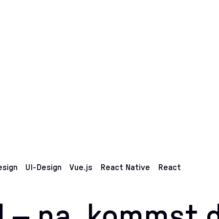
esign
UI-Design
Vue.js
React Native
React
al – na, kommst 