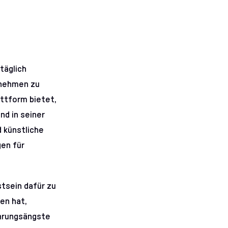
täglich
rnehmen zu
attform bietet,
nd in seiner
 künstliche
gen für
stsein dafür zu
ten hat,
hrungsängste