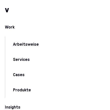
Zum Inhalt
Zu unseren Kommunikationskanälen
v
Work
Arbeitsweise
Services
Cases
Produkte
Insights