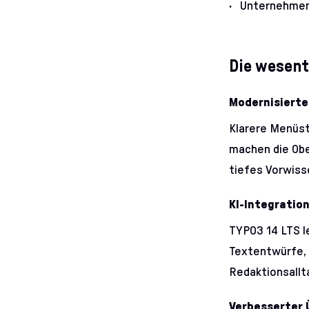
Unternehmen,
Die wesent
Modernisiert
Klarere Menüst
machen die Obe
tiefes Vorwiss
KI-Integratio
TYPO3 14 LTS l
Textentwürfe,
Redaktionsallt
Verbesserter