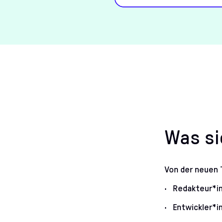
Was si
Von der neuen 
Redakteur*in
Entwickler*i