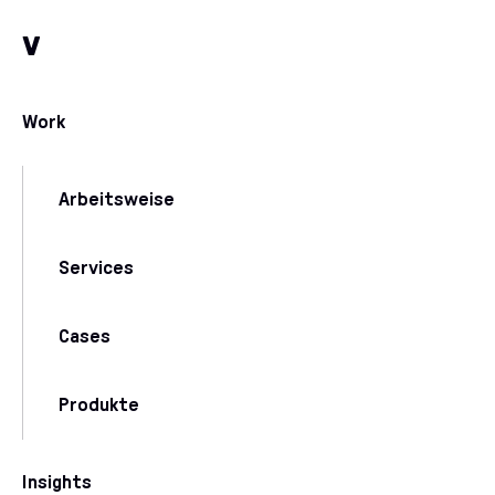
Zum Inhalt
Zu unseren Kommunikationskanälen
v
Work
Arbeitsweise
Services
Cases
Produkte
Insights