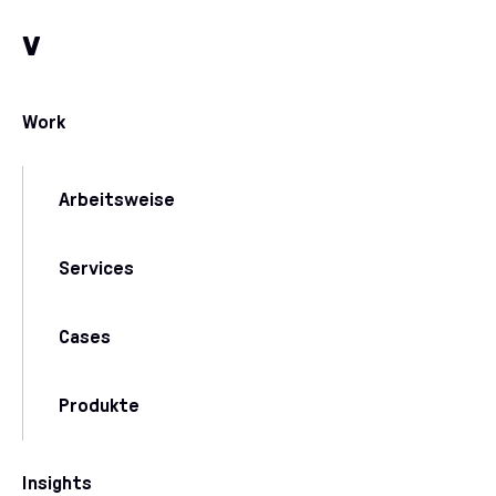
Zum Inhalt
Zu unseren Kommunikationskanälen
v
Work
Arbeitsweise
Services
Cases
Produkte
Insights