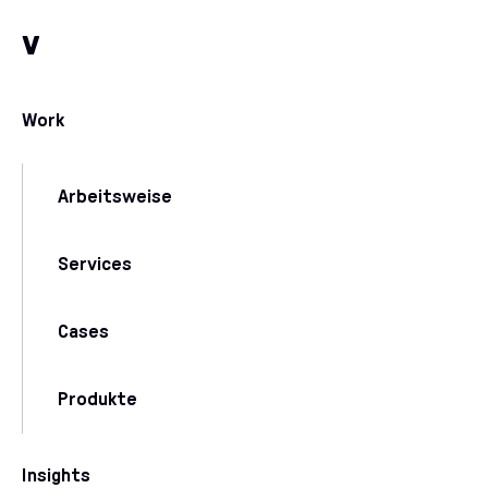
Zum Inhalt
Zu unseren Kommunikationskanälen
v
Work
Arbeitsweise
Services
Cases
Produkte
Insights