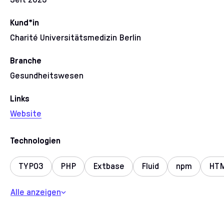
Kund*in
Charité Universitätsmedizin Berlin
Branche
Gesundheitswesen
Links
Website
Technologien
TYPO3
PHP
Extbase
Fluid
npm
HT
nginx
MySQL
PHPUnit
Alle anzeigen