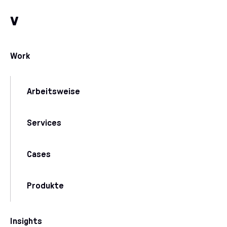
Zum Inhalt
Zu unseren Kommunikationskanälen
v
Work
Arbeitsweise
Services
Cases
Produkte
Insights