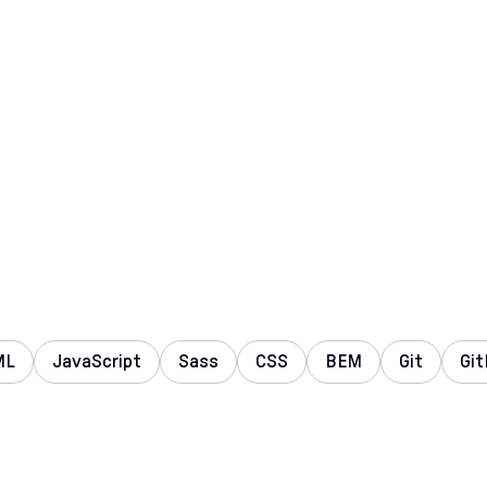
ML
JavaScript
Sass
CSS
BEM
Git
Git