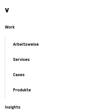
Zum Inhalt
Zu unseren Kommunikationskanälen
v
Work
Arbeitsweise
Services
Cases
Produkte
Insights