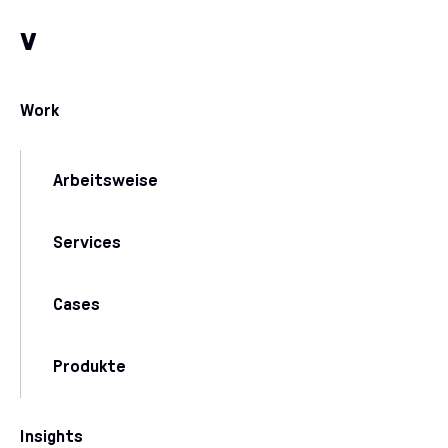
Zum Inhalt
Zu unseren Kommunikationskanälen
v
Work
Arbeitsweise
Services
Cases
Produkte
Insights