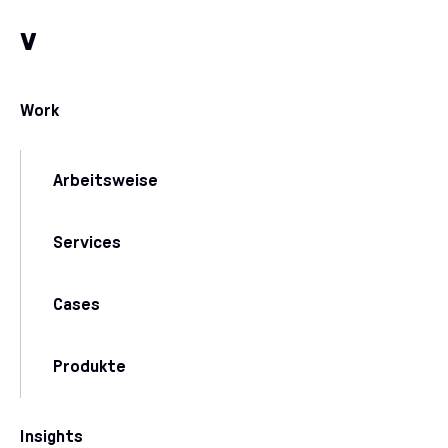
Zum Inhalt
Zu unseren Kommunikationskanälen
v
Work
Arbeitsweise
Services
Cases
Produkte
Insights