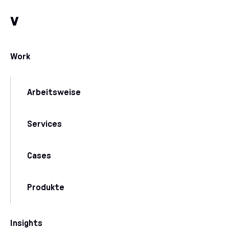
Zum Inhalt
Zu unseren Kommunikationskanälen
v
Work
Arbeitsweise
Services
Cases
Produkte
Insights