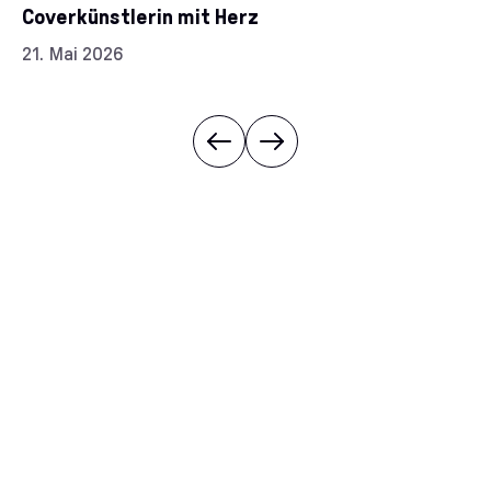
Coverkünstlerin mit Herz
Datum:
21. Mai 2026
Bilanziert
Überdurchschnittlich