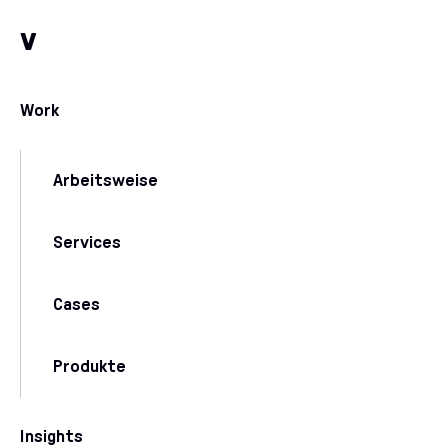
Zum Inhalt
Zu unseren Kommunikationskanälen
v
Work
Arbeitsweise
Services
Cases
Produkte
Insights