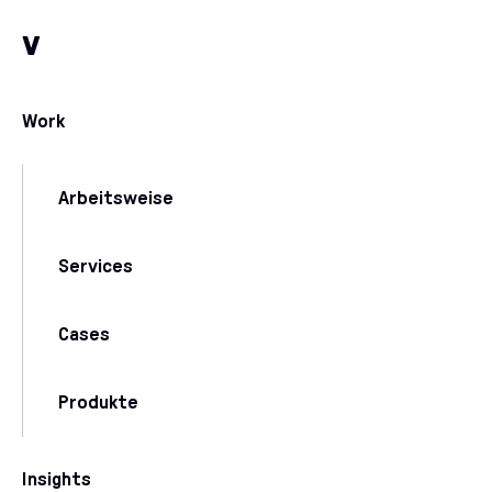
Zum Inhalt
Zu unseren Kommunikationskanälen
v
Work
Arbeitsweise
Services
Cases
Produkte
Insights