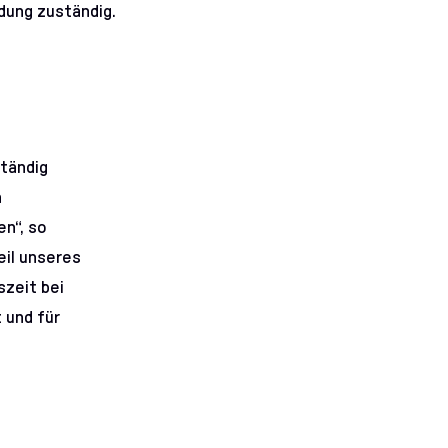
ldung zuständig.
ständig
n
n“, so
eil unseres
szeit bei
 und für