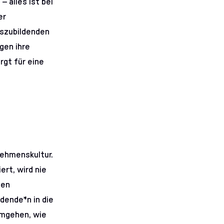
 alles ist bei
er
uszubildenden
gen ihre
rgt für eine
ehmenskultur.
ert, wird nie
uen
dende*n in die
umgehen, wie