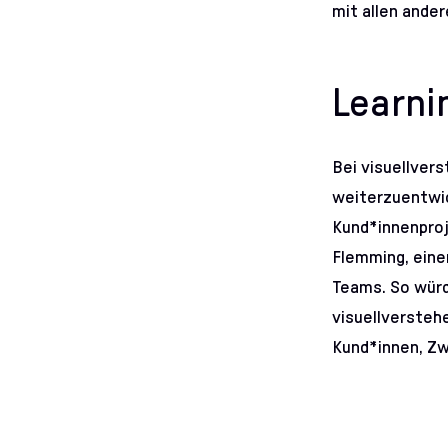
mit allen ander
Learni
Bei visuellver
weiterzuentwick
Kund*innenproj
Flemming, eine
Teams. So würde
visuellversteh
Kund*innen, Zw