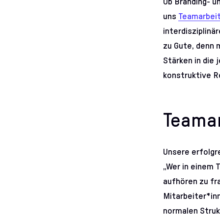
Ob Branding- u
uns
Teamarbei
interdisziplin
zu Gute, denn m
Stärken in die 
konstruktive R
Teamar
Unsere erfolgr
„Wer in einem T
aufhören zu fr
Mitarbeiter*inn
normalen Struk