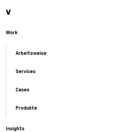
Zum Inhalt
Zu unseren Kommunikationskanälen
v
Work
Arbeitsweise
Services
Cases
Produkte
Insights