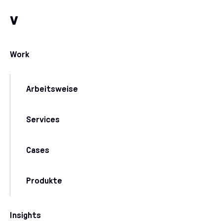
Zum Inhalt
Zu unseren Kommunikationskanälen
v
Work
Arbeitsweise
Services
Cases
Produkte
Insights