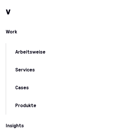
Zum Inhalt
Zu unseren Kommunikationskanälen
v
Work
Arbeitsweise
Services
Cases
Produkte
Insights