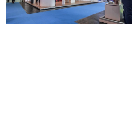
Werbeagentur Flensburg
Unsere Flensburger Werbeagentur entwickelt
kreative Strategien, effektive Kampagnen und
überzeugende Webauftritte – durch technisches